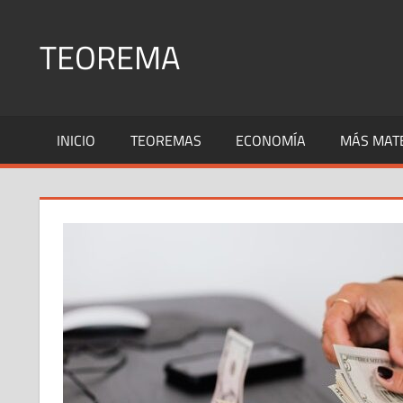
Saltar
al
TEOREMA
contenido
Explicación
de
INICIO
TEOREMAS
ECONOMÍA
MÁS MAT
todos
los
teoremas