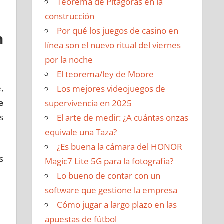
Teorema de Pitágoras en la
construcción
Por qué los juegos de casino en
n
línea son el nuevo ritual del viernes
por la noche
El teorema/ley de Moore
,
Los mejores videojuegos de
e
supervivencia en 2025
s
El arte de medir: ¿A cuántas onzas
equivale una Taza?
¿Es buena la cámara del HONOR
s
Magic7 Lite 5G para la fotografía?
Lo bueno de contar con un
software que gestione la empresa
Cómo jugar a largo plazo en las
apuestas de fútbol