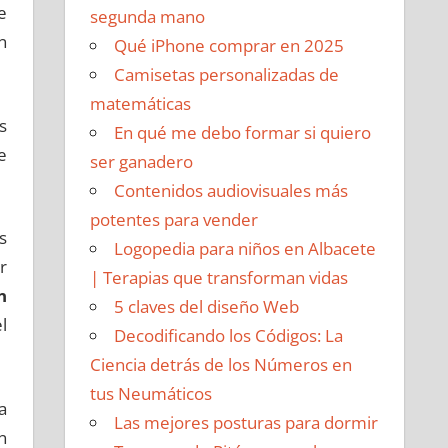
e
segunda mano
n
Qué iPhone comprar en 2025
Camisetas personalizadas de
matemáticas
s
En qué me debo formar si quiero
e
ser ganadero
Contenidos audiovisuales más
potentes para vender
s
Logopedia para niños en Albacete
r
| Terapias que transforman vidas
n
5 claves del diseño Web
l
Decodificando los Códigos: La
Ciencia detrás de los Números en
tus Neumáticos
a
Las mejores posturas para dormir
n