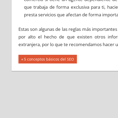
que trabaja de forma exclusiva para ti, haci
presta servicios que afectan de forma importa
Estas son algunas de las reglas más importante
por alto el hecho de que existen otros inf
extranjera, por lo que te recomendamos hacer un
Navegación
Entrada
5 conceptos básicos del SEO
anterior:
de
entradas