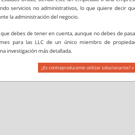
endo servicios no administrativos, lo que quiere decir qu
nte la administración del negocio.
s que debes de tener en cuenta, aunque no debes de pasa
ormes para las LLC de un único miembro de propieda
a investigación más detallada.
Siguiente
¿Es contraproducente utilizar solucionarios?
entrada: