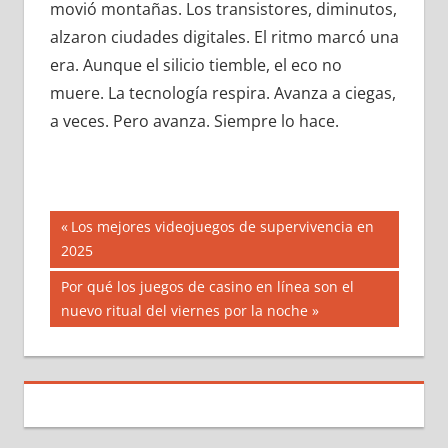
movió montañas. Los transistores, diminutos,
alzaron ciudades digitales. El ritmo marcó una
era. Aunque el silicio tiemble, el eco no
muere. La tecnología respira. Avanza a ciegas,
a veces. Pero avanza. Siempre lo hace.
Navegación
Entrada
Los mejores videojuegos de supervivencia en
anterior:
2025
de
Siguiente
Por qué los juegos de casino en línea son el
entradas
entrada:
nuevo ritual del viernes por la noche