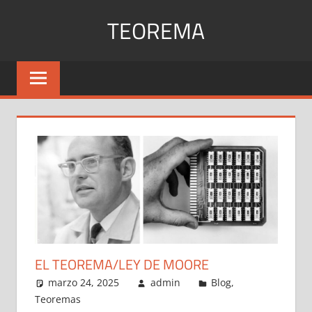
Saltar
TEOREMA
al
contenido
Explicación
de
todos
los
teoremas
EL TEOREMA/LEY DE MOORE
marzo 24, 2025
admin
Blog
,
Teoremas