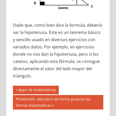
Dado que, como bien dice la formula, debería
ser la hipotenusa. Este es un teorema básico
y sencillo usado en diversos ejercicios con
variados datos. Por ejemplo, en ejercicios
donde no nos dan la hipotenusa, pero sí los
catetos, aplicando esta fórmula, se consigue
directamente el valor del lado mayor del
triángulo.
Navegación
Entrada
Apps de matemáticas
anterior:
de
Siguiente
Photomath: descubre de forma gratuita las
entrada:
formas matemáticas
entradas