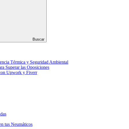
Buscar
iencia Térmica y Seguridad Ambiental
ara Superar las Oposiciones
 con Upwork y Fiverr
idas
en tus Neumáticos