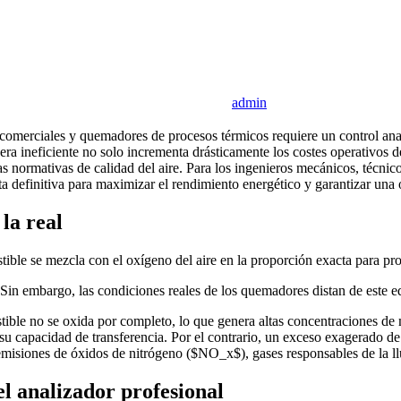
admin
as comerciales y quemadores de procesos térmicos requiere un control ana
 ineficiente no solo incrementa drásticamente los costes operativos d
s normativas de calidad del aire. Para los ingenieros mecánicos, técnic
ta definitiva para maximizar el rendimiento energético y garantizar una
la real
stible se mezcla con el oxígeno del aire en la proporción exacta para p
n embargo, las condiciones reales de los quemadores distan de este eq
ustible no se oxida por completo, lo que genera altas concentraciones
u capacidad de transferencia. Por el contrario, un exceso exagerado de 
 emisiones de óxidos de nitrógeno ($NO_x$), gases responsables de la l
l analizador profesional