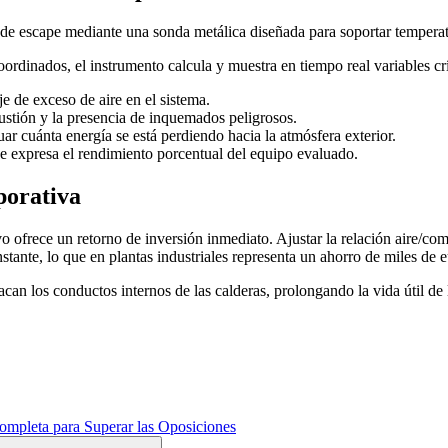
de escape mediante una sonda metálica diseñada para soportar temperat
ordinados, el instrumento calcula y muestra en tiempo real variables crí
je de exceso de aire en el sistema.
stión y la presencia de inquemados peligrosos.
ar cuánta energía se está perdiendo hacia la atmósfera exterior.
e expresa el rendimiento porcentual del equipo evaluado.
porativa
ivo ofrece un retorno de inversión inmediato. Ajustar la relación aire/c
nte, lo que en plantas industriales representa un ahorro de miles de e
an los conductos internos de las calderas, prolongando la vida útil de 
ompleta para Superar las Oposiciones