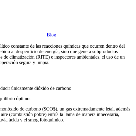
Blog
lítico constante de las reacciones químicas que ocurren dentro del
ebido al desperdicio de energía, sino que genera subproductos
os de climatización (RITE) e inspectores ambientales, el uso de un
 operación segura y limpia.
roducir únicamente dióxido de carbono
uilibrio óptimo.
 de monóxido de carbono ($CO$), un gas extremadamente letal, además
aire (combustión pobre) enfría la llama de manera innecesaria,
luvia ácida y el smog fotoquímico.