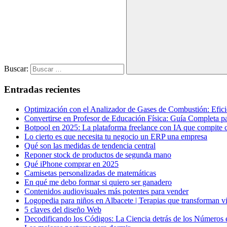
Buscar:
Entradas recientes
Optimización con el Analizador de Gases de Combustión: Efic
Convertirse en Profesor de Educación Física: Guía Completa p
Botpool en 2025: La plataforma freelance con IA que compite
Lo cierto es que necesita tu negocio un ERP una empresa
Qué son las medidas de tendencia central
Reponer stock de productos de segunda mano
Qué iPhone comprar en 2025
Camisetas personalizadas de matemáticas
En qué me debo formar si quiero ser ganadero
Contenidos audiovisuales más potentes para vender
Logopedia para niños en Albacete | Terapias que transforman v
5 claves del diseño Web
Decodificando los Códigos: La Ciencia detrás de los Números 