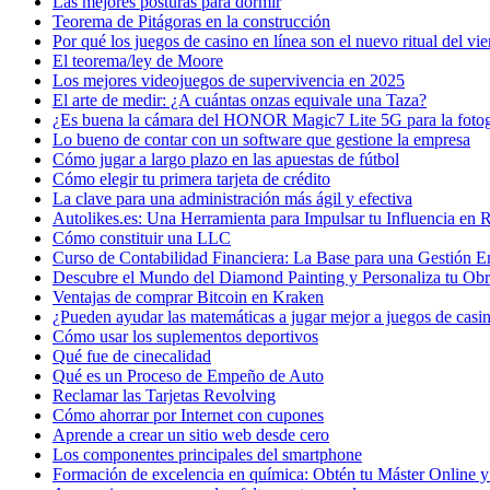
Las mejores posturas para dormir
Teorema de Pitágoras en la construcción
Por qué los juegos de casino en línea son el nuevo ritual del vi
El teorema/ley de Moore
Los mejores videojuegos de supervivencia en 2025
El arte de medir: ¿A cuántas onzas equivale una Taza?
¿Es buena la cámara del HONOR Magic7 Lite 5G para la fotog
Lo bueno de contar con un software que gestione la empresa
Cómo jugar a largo plazo en las apuestas de fútbol
Cómo elegir tu primera tarjeta de crédito
La clave para una administración más ágil y efectiva
Autolikes.es: Una Herramienta para Impulsar tu Influencia en 
Cómo constituir una LLC
Curso de Contabilidad Financiera: La Base para una Gestión Em
Descubre el Mundo del Diamond Painting y Personaliza tu Obr
Ventajas de comprar Bitcoin en Kraken
¿Pueden ayudar las matemáticas a jugar mejor a juegos de casin
Cómo usar los suplementos deportivos
Qué fue de cinecalidad
Qué es un Proceso de Empeño de Auto
Reclamar las Tarjetas Revolving
Cómo ahorrar por Internet con cupones
Aprende a crear un sitio web desde cero
Los componentes principales del smartphone
Formación de excelencia en química: Obtén tu Máster Online y 