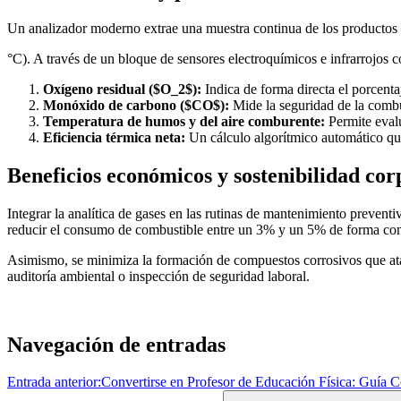
Un analizador moderno extrae una muestra continua de los productos 
°C). A través de un bloque de sensores electroquímicos e infrarrojos co
Oxígeno residual ($O_2$):
Indica de forma directa el porcenta
Monóxido de carbono ($CO$):
Mide la seguridad de la combu
Temperatura de humos y del aire comburente:
Permite evalu
Eficiencia térmica neta:
Un cálculo algorítmico automático qu
Beneficios económicos y sostenibilidad cor
Integrar la analítica de gases en las rutinas de mantenimiento prevent
reducir el consumo de combustible entre un 3% y un 5% de forma consta
Asimismo, se minimiza la formación de compuestos corrosivos que atac
auditoría ambiental o inspección de seguridad laboral.
Navegación de entradas
Entrada anterior:
Convertirse en Profesor de Educación Física: Guía C