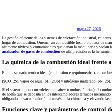
mayo 27, 2026
La gestión eficiente de los sistemas de calefacción industrial, calder
hogar de combustión. Quemar un combustible fósil o biomasa de manera
altamente tóxicos y contaminantes que dañan la maquinaria y violan la
analizador de gases de combustión
de alta precisión es la herramien
La química de la combustión ideal frente a 
En un escenario teórico ideal (combustión estequiométrica), el combu
($CO_2$), vapor de agua ($H_2O$) y nitrógeno inalterado ($N_2$). Si
Si el sistema opera con «defecto de aire» (combustión rica), el comb
de hollín que se deposita en los intercambiadores térmicos mermando s
obligando a evacuar calor útil a través de la chimenea y elevando las
Funciones clave y parámetros de control de