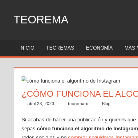
Saltar
al
TEOREMA
contenido
Explicación
de
INICIO
TEOREMAS
ECONOMÍA
MÁS 
todos
los
teoremas
¿CÓMO FUNCIONA EL ALG
abril 23, 2023
teoremaro
Blog
Si acabas de hacer una publicación y quieres que 
sepas
cómo
funciona el algoritmo de Instagram
redes sociales y no
comprar seguidores Instagra