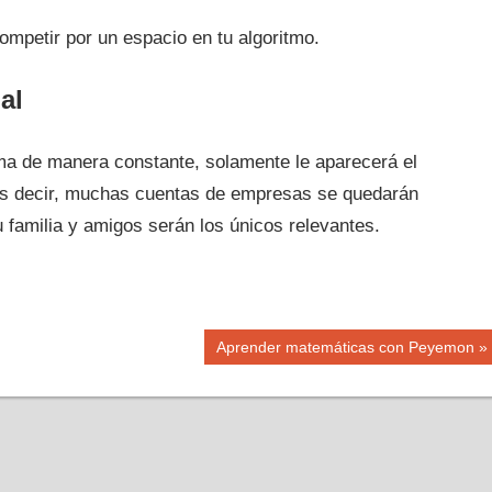
mpetir por un espacio en tu algoritmo.
al
rma de manera constante, solamente le aparecerá el
. Es decir, muchas cuentas de empresas se quedarán
 familia y amigos serán los únicos relevantes.
Siguiente
Aprender matemáticas con Peyemon
entrada: