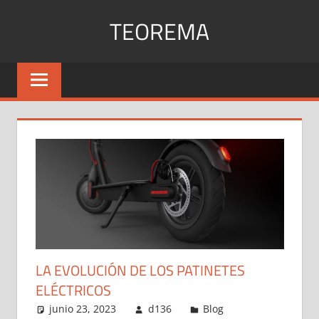
Saltar
TEOREMA
al
contenido
Explicación
de
todos
los
teoremas
LA EVOLUCIÓN DE LOS PATINETES
ELÉCTRICOS
junio 23, 2023
d136
Blog