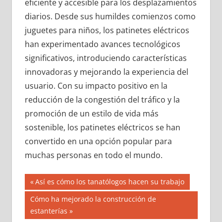
eficiente y accesible para los desplazamientos
diarios. Desde sus humildes comienzos como
juguetes para niños, los patinetes eléctricos
han experimentado avances tecnológicos
significativos, introduciendo características
innovadoras y mejorando la experiencia del
usuario. Con su impacto positivo en la
reducción de la congestión del tráfico y la
promoción de un estilo de vida más
sostenible, los patinetes eléctricos se han
convertido en una opción popular para
muchas personas en todo el mundo.
Navegación
Entrada
Así es cómo los tanatólogos hacen su trabajo
anterior:
de
Siguiente
Cómo ha mejorado la construcción de
entrada:
estanterías
entradas