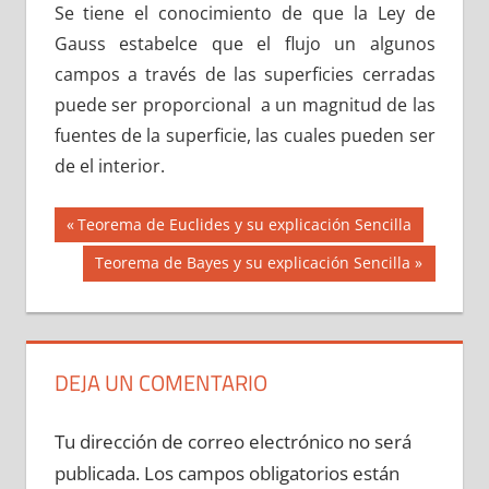
Se tiene el conocimiento de que la Ley de
Gauss estabelce que el flujo un algunos
campos a través de las superficies cerradas
puede ser proporcional a un magnitud de las
fuentes de la superficie, las cuales pueden ser
de el interior.
Navegación
Entrada
Teorema de Euclides y su explicación Sencilla
anterior:
de
Siguiente
Teorema de Bayes y su explicación Sencilla
entrada:
entradas
DEJA UN COMENTARIO
Tu dirección de correo electrónico no será
publicada.
Los campos obligatorios están